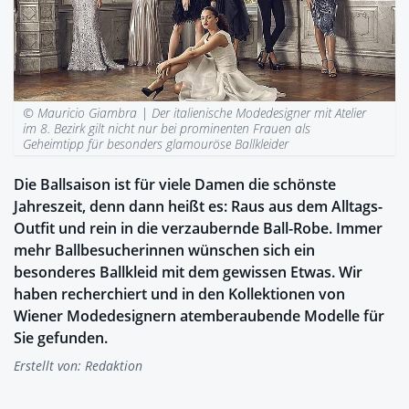
© Mauricio Giambra |
Der italienische Modedesigner mit Atelier
im 8. Bezirk gilt nicht nur bei prominenten Frauen als
Geheimtipp für besonders glamouröse Ballkleider
Die Ballsaison ist für viele Damen die schönste
Jahreszeit, denn dann heißt es: Raus aus dem Alltags-
Outfit und rein in die verzaubernde Ball-Robe. Immer
mehr Ballbesucherinnen wünschen sich ein
besonderes Ballkleid mit dem gewissen Etwas. Wir
haben recherchiert und in den Kollektionen von
Wiener Modedesignern atemberaubende Modelle für
Sie gefunden.
Erstellt von:
Redaktion