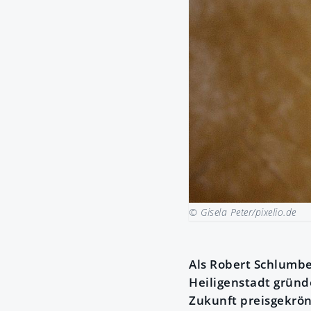
© Gisela Peter/pixelio.de
Als Robert Schlumbe
Heiligenstadt gründ
Zukunft preisgekrön