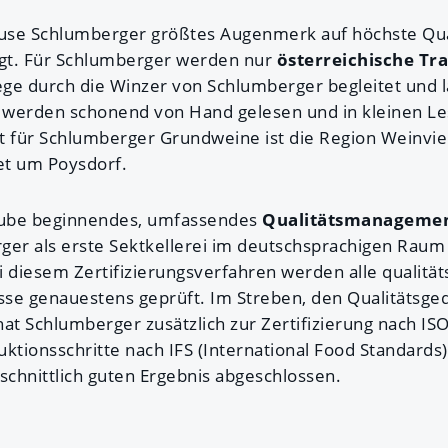
ause Schlumberger größtes Augenmerk auf höchste Qua
gt. Für Schlumberger werden nur
österreichische Tr
ge durch die Winzer von Schlumberger begleitet und 
 werden schonend von Hand gelesen und in kleinen L
t für Schlumberger Grundweine ist die Region Weinvier
iet um Poysdorf.
raube beginnendes, umfassendes
Qualitätsmanageme
ger als erste Sektkellerei im deutschsprachigen Rau
ei diesem Zertifizierungsverfahren werden alle qualitä
e genauestens geprüft. Im Streben, den Qualitätsge
hat Schlumberger zusätzlich zur Zertifizierung nach I
uktionsschritte nach IFS (International Food Standar
chnittlich guten Ergebnis abgeschlossen.