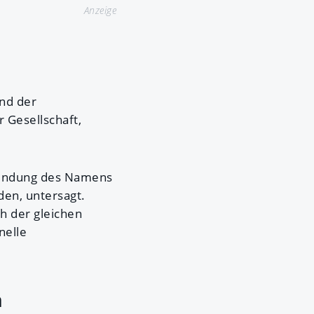
Anzeige
nd der
 Gesellschaft,
wendung des Namens
en, untersagt.
h der gleichen
nelle
h