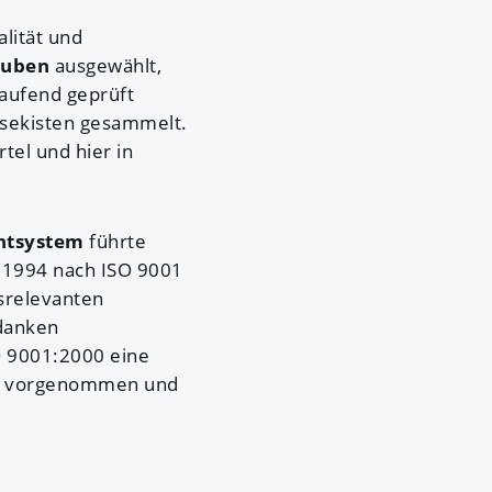
lität und
auben
ausgewählt,
laufend geprüft
esekisten gesammelt.
tel und hier in
ntsystem
führte
m 1994 nach ISO 9001
tsrelevanten
danken
SO 9001:2000 eine
ds) vorgenommen und