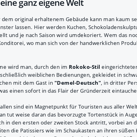
 eine ganz eigene Welt
r dem original erhaltenem Gebäude kann man kaum s
enster lassen. Hier werden Kuchen, Schokoladenskulp
ellt und je nach Saison wird umdekoriert. Wem das noch
 Konditorei, wo man sich von der handwerklichen Produ
me wird man, durch den im
Rokoko-Stil
eingerichtete
sschließlich weiblichen Bedienungen, gekleidet in schw
echen mit dem Gast in
"Demel-Deutsch"
, in dritter P
as einen sofort in das Flair der Gründerzeit eintauche
allen sind ein Magnetpunkt für Touristen aus aller Wel
Man tut weise daran das bevorzugte Tortenstück in Au
 in den ersten oder zweiten Stock antritt, vorbei an
iten die Patissiers wie im Schaukasten an ihren süßen 