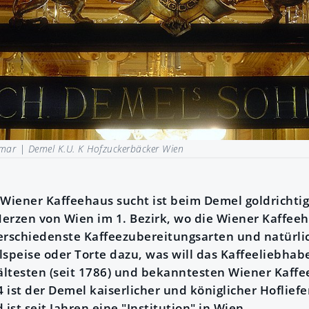
lmar |
Demel K.U. K Hofzuckerbäcker Wien
 Wiener Kaffeehaus sucht ist beim Demel goldrichti
erzen von Wien im 1. Bezirk, wo die Wiener Kaffeeh
erschiedenste Kaffeezubereitungsarten und natürli
peise oder Torte dazu, was will das Kaffeeliebhab
 ältesten (seit 1786) und bekanntesten Wiener Kaff
4 ist der Demel kaiserlicher und königlicher Hofliefe
ist seit Jahren eine "Institution" in Wien.