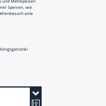
es und Mehlspeisen
ener Speisen, wie
m Wienbesuch eine
blingsgetränk!