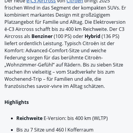
Der neue
ë-C3 Aircross
von
Citroën
bringt 2025
frischen Wind in das Segment der kompakten SUVs. Er
kombiniert markantes Design mit großzügigem
Platzangebot für Familie und Alltag. Die Elektroversion
ë-C3 Aircross schafft bis zu 400 km Reichweite. Der C3
Aircross als
Benziner
(100 PS) oder
Hybrid
(136 PS)
liefert ordentlich Leistung. Typisch Citroën ist der
Komfort: Advanced-Comfort-Sitze und weiche
Federung sorgen für das berühmte Citroën-
„Wohnzimmer-Gefühl“ auf Rädern. Bis zu sieben Sitze
machen ihn vielseitig – vom Stadtverkehr bis zum
Wochenend-Trip – für Familien und alle, die
französisches savoir-vivre im Alltag schätzen.
Highlights
Reichweite
E-Version: bis 400 km (WLTP)
Bis zu 7 Sitze und 460 l Kofferraum