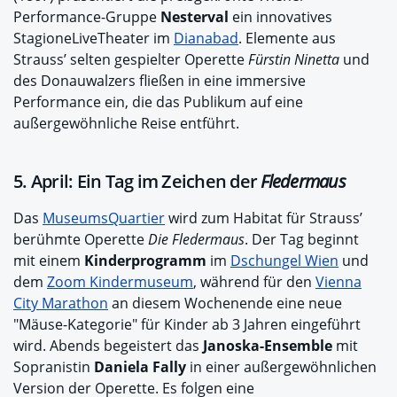
Performance-Gruppe
Nesterval
ein innovatives
StagioneLiveTheater im
Dianabad
. Elemente aus
Strauss’ selten gespielter Operette
Fürstin Ninetta
und
des Donauwalzers fließen in eine immersive
Performance ein, die das Publikum auf eine
außergewöhnliche Reise entführt.
5. April: Ein Tag im Zeichen der
Fledermaus
Das
MuseumsQuartier
wird zum Habitat für Strauss’
berühmte Operette
Die Fledermaus
. Der Tag beginnt
mit einem
Kinderprogramm
im
Dschungel Wien
und
dem
Zoom Kindermuseum
, während für den
Vienna
City Marathon
an diesem Wochenende eine neue
"Mäuse-Kategorie" für Kinder ab 3 Jahren eingeführt
wird. Abends begeistert das
Janoska-Ensemble
mit
Sopranistin
Daniela Fally
in einer außergewöhnlichen
Version der Operette. Es folgen eine