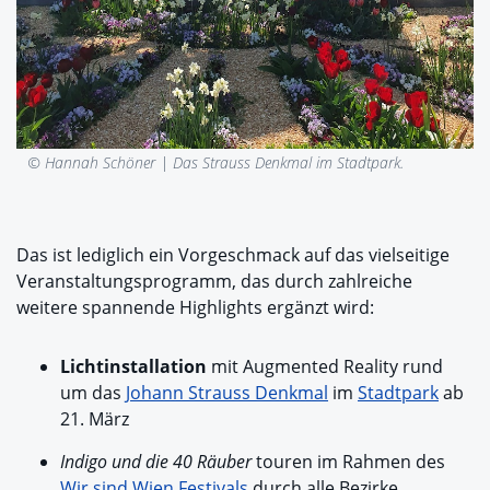
© Hannah Schöner |
Das Strauss Denkmal im Stadtpark.
Das ist lediglich ein Vorgeschmack auf das vielseitige
Veranstaltungsprogramm, das durch zahlreiche
weitere spannende Highlights ergänzt wird:
Lichtinstallation
mit Augmented Reality rund
um das
Johann Strauss Denkmal
im
Stadtpark
ab
21. März
Indigo und die 40 Räuber
touren im Rahmen des
Wir sind Wien Festivals
durch alle Bezirke