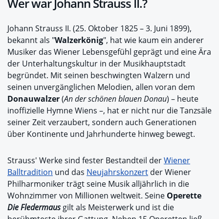
Wer war Johann Strauss II.?
Johann Strauss II. (25. Oktober 1825 – 3. Juni 1899),
bekannt als "
Walzerkönig
", hat wie kaum ein anderer
Musiker das Wiener Lebensgefühl geprägt und eine Ära
der Unterhaltungskultur in der Musikhauptstadt
begründet. Mit seinen beschwingten Walzern und
seinen unvergänglichen Melodien, allen voran dem
Donauwalzer
(
An der schönen blauen Donau
) – heute
inoffizielle Hymne Wiens –, hat er nicht nur die Tanzsäle
seiner Zeit verzaubert, sondern auch Generationen
über Kontinente und Jahrhunderte hinweg bewegt.
Strauss' Werke sind fester Bestandteil der
Wiener
Balltradition
und das
Neujahrskonzert
der Wiener
Philharmoniker trägt seine Musik alljährlich in die
Wohnzimmer von Millionen weltweit. Seine
Operette
Die Fledermaus
gilt als Meisterwerk und ist die
berühmteste ihrer Gattung. Neben 15 Operetten ließ