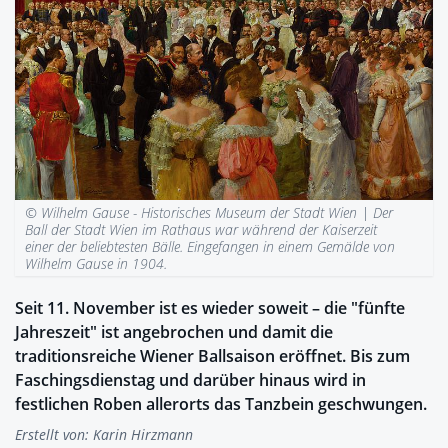
© Wilhelm Gause - Historisches Museum der Stadt Wien |
Der
Ball der Stadt Wien im Rathaus war während der Kaiserzeit
einer der beliebtesten Bälle. Eingefangen in einem Gemälde von
Wilhelm Gause in 1904.
Seit 11. November ist es wieder soweit – die "fünfte
Jahreszeit" ist angebrochen und damit die
traditionsreiche Wiener Ballsaison eröffnet. Bis zum
Faschingsdienstag und darüber hinaus wird in
festlichen Roben allerorts das Tanzbein geschwungen.
Erstellt von:
Karin Hirzmann