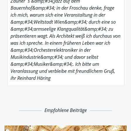
Zauner´s &amp;#34;Jazz auf dem
Bauernhof&amp;#34; in der Froschau denke, frage
ich mich, warum sich eine Veranstaltung in der
&amp;#34;Weltstadt Wien&amp;#34; durch eine so
&amp;#34;armseelige Klangqualität&amp;#34; zu
präsentieren wagt. Als Architekt weiß ich durchaus von
was ich spreche. In einem früheren Leben war ich
&amp;#34;Orchesterelektroniker in der
Musikindustrie&amp;#34; und davor selbst
&amp;#34;Musiker&amp;#34;. Ich bitte um
Veranlassung und verbleibe mit freundlichem Gruß,
ihr Reinhard Häring
Empfohlene Beiträge