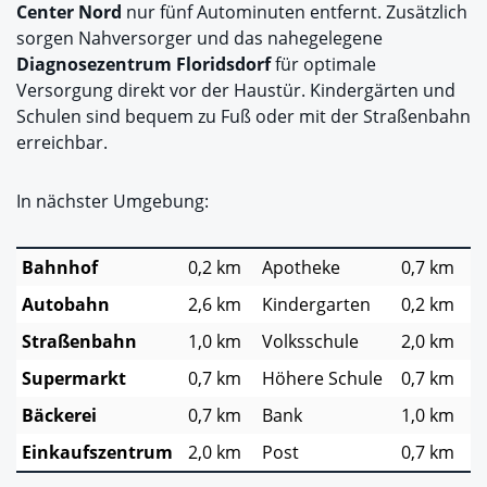
Center Nord
nur fünf Autominuten entfernt. Zusätzlich
sorgen Nahversorger und das nahegelegene
Diagnosezentrum Floridsdorf
für optimale
Versorgung direkt vor der Haustür. Kindergärten und
Schulen sind bequem zu Fuß oder mit der Straßenbahn
erreichbar.
In nächster Umgebung:
Bahnhof
0,2 km
Apotheke
0,7 km
Autobahn
2,6 km
Kindergarten
0,2 km
Straßenbahn
1,0 km
Volksschule
2,0 km
Supermarkt
0,7 km
Höhere Schule
0,7 km
Bäckerei
0,7 km
Bank
1,0 km
Einkaufszentrum
2,0 km
Post
0,7 km