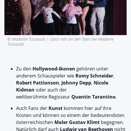
© Madame Tussauds |
Ganz nah an den Stars bei Madame
Tussauds
Zu den
Hollywood-Ikonen
gehören unter
anderem Schauspieler wie
Romy Schneider
,
Robert Pattionson
,
Johnny Depp
,
Nicole
Kidman
oder auch der
weltberühmte Regisseur
Quentin Tarantino
.
Auch Fans der
Kunst
kommen hier auf ihre
Kosten und können so einem der bedeutendsten
österreichischen
Maler Gustav Klimt
begegnen.
Natürlich darf auch
Ludwig van Beethoven
nicht