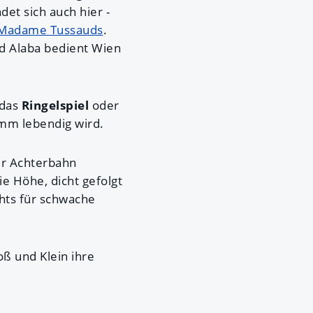
et sich auch hier -
Madame Tussauds
.
d Alaba bedient Wien
 das
Ringelspiel
oder
imm lebendig wird.
der Achterbahn
ie Höhe, dicht gefolgt
chts für schwache
ß und Klein ihre