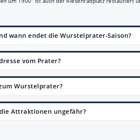
n um 1900" ist auch der Riesenradplatz restauriert u
nd wann endet die Wurstelprater-Saison?
Adresse vom Prater?
zum Wurstelprater?
 die Attraktionen ungefähr?