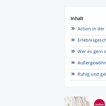
Inhalt
Action in der 
Erlebnisgesc
Wer es gern s
Außergewöhnl
Ruhig und ge