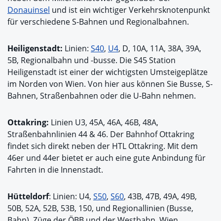
Donauinsel
und ist ein wichtiger Verkehrsknotenpunkt
für verschiedene S-Bahnen und Regionalbahnen.
Heiligenstadt:
Linien:
S40
,
U4
, D, 10A, 11A, 38A, 39A,
5B, Regionalbahn und -busse. Die S45 Station
Heiligenstadt ist einer der wichtigsten Umsteigeplätze
im Norden von Wien. Von hier aus können Sie Busse, S-
Bahnen, Straßenbahnen oder die U-Bahn nehmen.
Ottakring:
Linien U3, 45A, 46A, 46B, 48A,
Straßenbahnlinien 44 & 46. Der Bahnhof Ottakring
findet sich direkt neben der HTL Ottakring. Mit dem
46er und 44er bietet er auch eine gute Anbindung für
Fahrten in die Innenstadt.
Hütteldorf
: Linien: U4,
S50
,
S60
, 43B, 47B, 49A, 49B,
50B, 52A, 52B, 53B, 150, und Regionallinien (Busse,
Bahn), Züge der ÖBB und der Westbahn. Wien