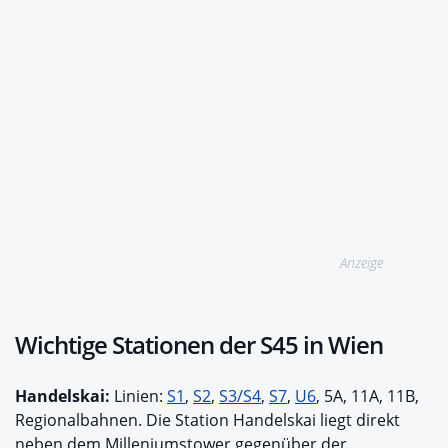
Anzeige
Wichtige Stationen der S45 in Wien
Handelskai:
Linien:
S1
,
S2
,
S3/S4
,
S7
,
U6
, 5A, 11A, 11B,
Regionalbahnen. Die Station Handelskai liegt direkt
neben dem Milleniumstower gegenüber der