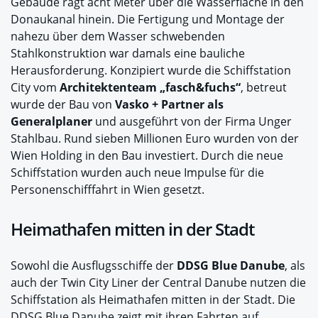
Gebäude ragt acht Meter über die Wasserfläche in den
Donaukanal hinein. Die Fertigung und Montage der
nahezu über dem Wasser schwebenden
Stahlkonstruktion war damals eine bauliche
Herausforderung. Konzipiert wurde die Schiffstation
City vom
Architektenteam „fasch&fuchs“
, betreut
wurde der Bau von
Vasko + Partner als
Generalplaner
und ausgeführt von der Firma Unger
Stahlbau. Rund sieben Millionen Euro wurden von der
Wien Holding in den Bau investiert. Durch die neue
Schiffstation wurden auch neue Impulse für die
Personenschifffahrt in Wien gesetzt.
Heimathafen mitten in der Stadt
Sowohl die Ausflugsschiffe der
DDSG Blue Danube
, als
auch der Twin City Liner der Central Danube nutzen die
Schiffstation als Heimathafen mitten in der Stadt. Die
DDSG Blue Danube zeigt mit ihren Fahrten auf