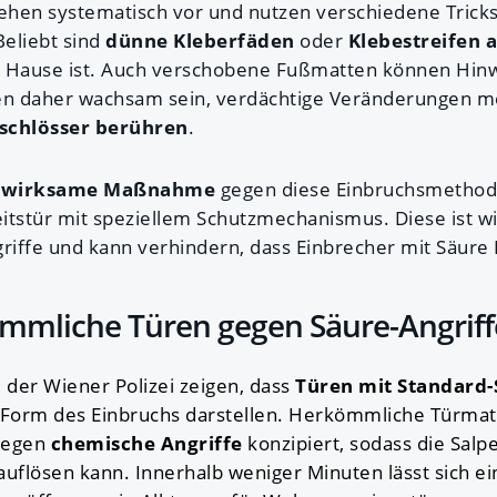
r gehen systematisch vor und nutzen verschiedene Tri
eliebt sind
dünne Kleberfäden
oder
Klebestreifen 
 Hause ist. Auch verschobene Fußmatten können Hinw
en daher wachsam sein, verdächtige Veränderungen m
rschlösser berühren
.
ch wirksame Maßnahme
gegen diese Einbruchsmethode
itstür mit speziellem Schutzmechanismus. Diese ist w
iffe und kann verhindern, dass Einbrecher mit Säure 
mliche Türen gegen Säure-Angriff
 der Wiener Polizei zeigen, dass
Türen mit Standard-
 Form des Einbruchs darstellen. Herkömmliche Türmat
 gegen
chemische Angriffe
konzipiert, sodass die Salp
auflösen kann. Innerhalb weniger Minuten lässt sich e