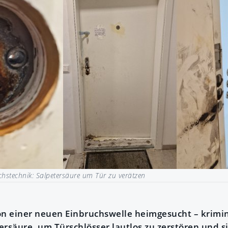
hstechnik: Salpetersäure um Tür zu verätzen
on einer neuen Einbruchswelle heimgesucht – krimi
ersäure, um Türschlösser lautlos zu zerstören und s