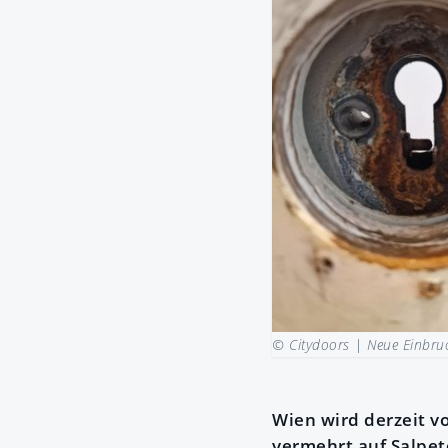
© Citydoors |
Neue Einbruc
Wien wird derzeit v
vermehrt auf Salpet