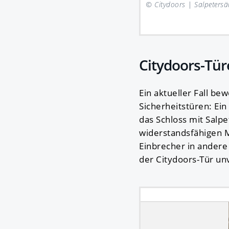
© Citydoors |
Salpetersäu
Citydoors-Tür
Ein aktueller Fall b
Sicherheitstüren: Ein
das Schloss mit Salpe
widerstandsfähigen M
Einbrecher in ander
der Citydoors-Tür unv