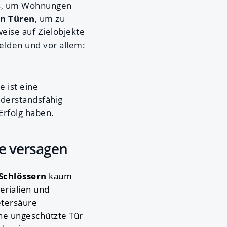
cks, um Wohnungen
an Türen
, um zu
eise auf Zielobjekte
elden und vor allem:
 ist eine
iderstandsfähig
Erfolg haben.
e versagen
Schlössern
kaum
erialien und
etersäure
ine ungeschützte Tür