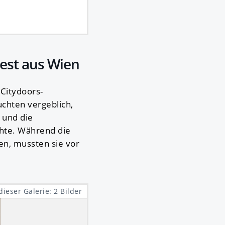
© Citydoors |
Die Säure ist schwer ätzend
test aus Wien
Citydoors-
uchten vergeblich,
 und die
chte. Während die
n, mussten sie vor
dieser Galerie: 2 Bilder