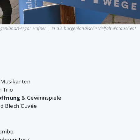
genland/Gregor Hafner |
In die burgenländische Vielfalt eintauchen!
 Musikanten
n Trio
öffnung
& Gewinnspiele
nd Blech Cuvée
Combo
Bohnensterz