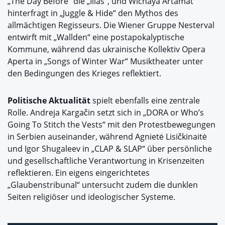
„The Day Before“ die „Ilias“, und Wichaya Artamat
hinterfragt in „Juggle & Hide“ den Mythos des
allmächtigen Regisseurs. Die Wiener Gruppe Nesterval
entwirft mit „Wallden“ eine postapokalyptische
Kommune, während das ukrainische Kollektiv Opera
Aperta in „Songs of Winter War“ Musiktheater unter
den Bedingungen des Krieges reflektiert.
Politische Aktualität
spielt ebenfalls eine zentrale
Rolle. Andreja Kargačin setzt sich in „DORA or Who’s
Going To Stitch the Vests“ mit den Protestbewegungen
in Serbien auseinander, während Agnietė Lisičkinaitė
und Igor Shugaleev in „CLAP & SLAP“ über persönliche
und gesellschaftliche Verantwortung in Krisenzeiten
reflektieren. Ein eigens eingerichtetes
„Glaubenstribunal“ untersucht zudem die dunklen
Seiten religiöser und ideologischer Systeme.