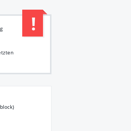
ig
etzten
block)