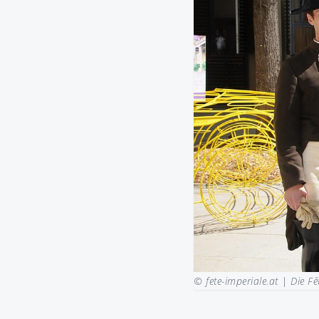
© fete-imperiale.at |
Die Fê