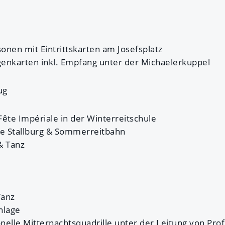
sonen mit Eintrittskarten am Josefsplatz
ogenkarten inkl. Empfang unter der Michaelerkuppel
ug
ête Impériale in der Winterreitschule
ie Stallburg & Sommerreitbahn
& Tanz
Tanz
nlage
onelle Mitternachtsquadrille unter der Leitung von Pro