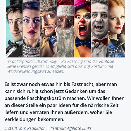
© dollarphotoclub.com /olly |
Zu Fasching sind der Fantasie
keine Grenzen gesetzt, es empfiehlt sich aber auf Kostüme mit
Wiedererkennungswert zu setzen.
Es ist zwar noch etwas hin bis Fastnacht, aber man
kann sich ruhig schon jetzt Gedanken um das
passende Faschingskostüm machen. Wir wollen Ihnen
an dieser Stelle ein paar Ideen für die närrische Zeit
liefern und verraten Ihnen außerdem, woher Sie
Verkleidungen bekommen.
Erstellt von:
Redaktion
| *enthält Affiliate-Links