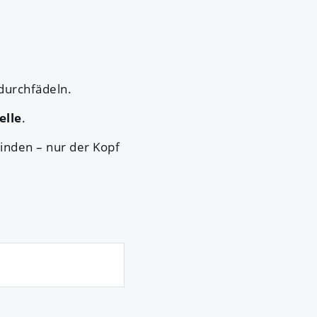
 durchfädeln.
elle
.
nden – nur der Kopf