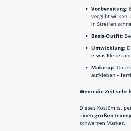
Vorbereitung
: 
vergilbt wirken.
in Streifen schn
Basis-Outfit
: B
Umwicklung
: 
etwas Klebeband
Make-up
: Das 
aufkleben – fert
Wenn die Zeit sehr
Dieses Kostüm ist per
einen
großen trans
schwarzen Marker.