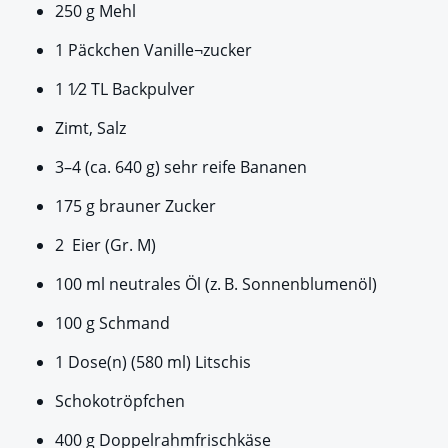
250 g Mehl
1 Päckchen Vanille¬zucker
1 1⁄2 TL Backpulver
Zimt, Salz
3–4 (ca. 640 g) sehr reife Bananen
175 g brauner Zucker
2 Eier (Gr. M)
100 ml neutrales Öl (z. B. Sonnenblumenöl)
100 g Schmand
1 Dose(n) (580 ml) Litschis
Schokotröpfchen
400 g Doppelrahmfrischkäse