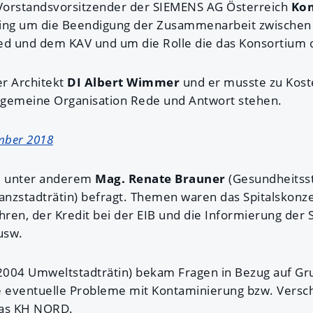
Vorstandsvorsitzender der SIEMENS AG Österreich
Kom
 ging um die Beendigung der Zusammenarbeit zwische
und dem KAV und um die Rolle die das Konsortium d
r Architekt
DI Albert Wimmer
und er musste zu Kost
llgemeine Organisation Rede und Antwort stehen.
mber 2018
e unter anderem
Mag. Renate Brauner
(Gesundheitsst
nanzstadträtin) befragt. Themen waren das Spitalskonze
ren, der Kredit bei der EIB und die Informierung der 
usw.
 2004 Umweltstadträtin) bekam Fragen in Bezug auf G
 eventuelle Probleme mit Kontaminierung bzw. Vers
das KH NORD.