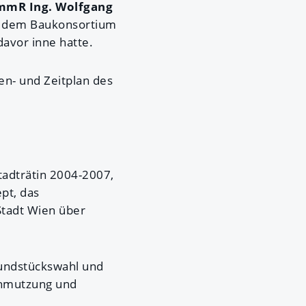
mR Ing. Wolfgang
n dem Baukonsortium
avor inne hatte.
en- und Zeitplan des
adträtin 2004-2007,
pt, das
Stadt Wien über
rundstückswahl und
chmutzung und