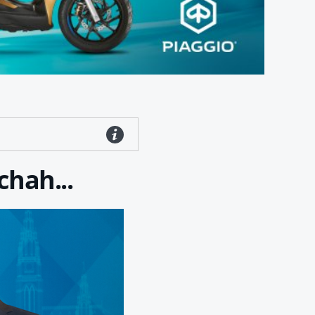
hah...