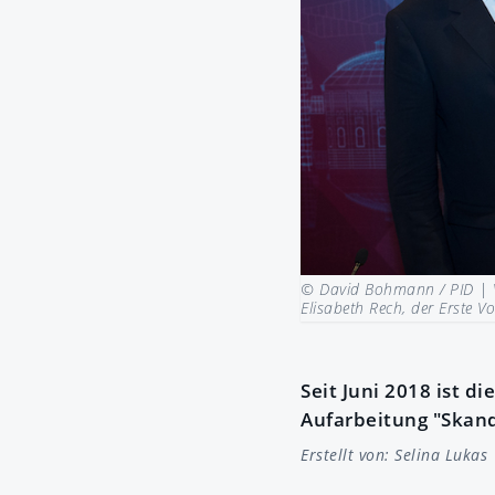
© David Bohmann / PID |
Elisabeth Rech, der Erste 
Seit Juni 2018 ist 
Aufarbeitung "Skand
Erstellt von:
Selina Lukas