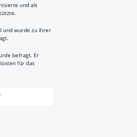
isierte und als
ützte.
 und wurde zu ihrer
agt.
rde befragt. Er
Kosten für das
.