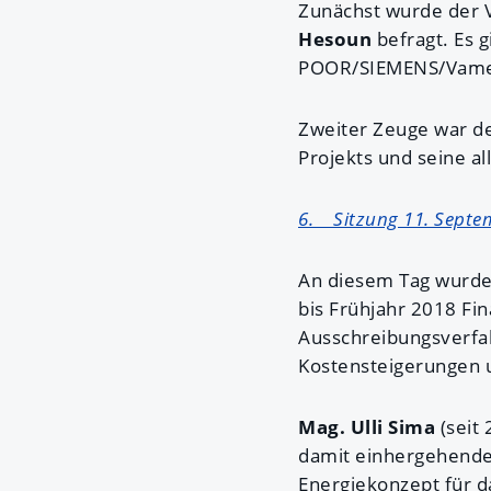
Zunächst wurde der 
Hesoun
befragt. Es
POOR/SIEMENS/Vamed 
Zweiter Zeuge war de
Projekts und seine a
6. Sitzung 11. Septe
An diesem Tag wurd
bis Frühjahr 2018 Fi
Ausschreibungsverfah
Kostensteigerungen 
Mag. Ulli Sima
(seit
damit einhergehende
Energiekonzept für 