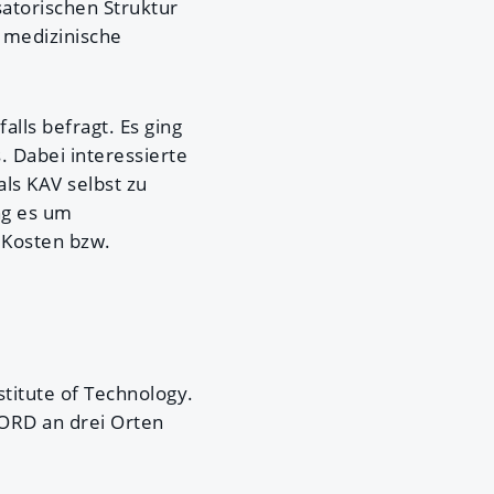
atorischen Struktur
 medizinische
lls befragt. Es ging
. Dabei interessierte
ls KAV selbst zu
ng es um
 Kosten bzw.
stitute of Technology.
NORD an drei Orten