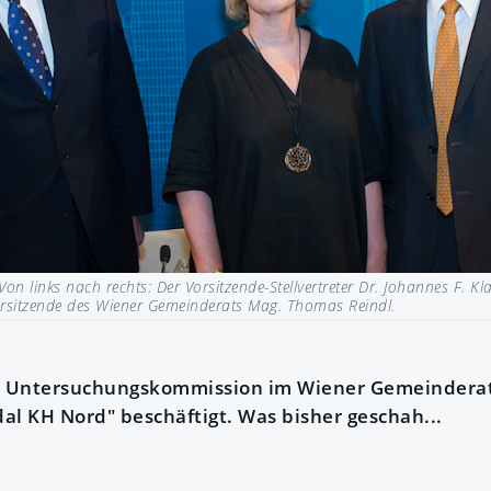
Von links nach rechts: Der Vorsitzende-Stellvertreter Dr. Johannes F. Kl
Vorsitzende des Wiener Gemeinderats Mag. Thomas Reindl.
die Untersuchungskommission im Wiener Gemeinderat
al KH Nord" beschäftigt. Was bisher geschah...