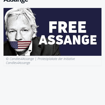
© Candles4Assange |
Protestplakate der Initiative
Candles4Assange