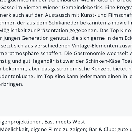
n Gasse im Vierten Wiener Gemeindebezirk. Eine Prog
merk auch auf den Austausch mit Kunst- und Filmschaf
ahmen der aus dem Schikaneder bekannten z-movie li
Möglichkeit zur Präsentation gegebenen. Das Top Kino 
r jungen Generation genutzt, die sich gerne in dem Eck
ng setzt sich aus verschiedenen Vintage-Elementen zus
eratmosphäre schaffen. Die Gastronomie wechselt wö
stig und gut, legendär ist zwar der Schinken-Käse To
en bekommt, aber das gastronomische Konzept bietet no
dentenküche. Im Top Kino kann jedermann einen in je
rbringen.
Eigenprojektionen, East meets West
Möglichkeit, eigene Filme zu zeigen; Bar & Club; gute