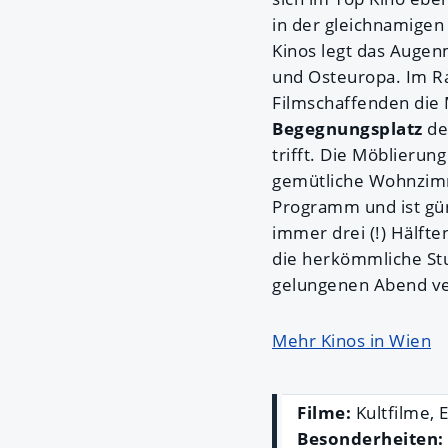
in der gleichnamige
Kinos legt das Augen
und Osteuropa. Im R
Filmschaffenden die 
Begegnungsplatz
de
trifft. Die Möblieru
gemütliche Wohnzimm
Programm und ist gün
immer drei (!) Hälft
die herkömmliche Stu
gelungenen Abend ve
Mehr Kinos in Wien
Filme:
Kultfilme, 
Besonderheiten: