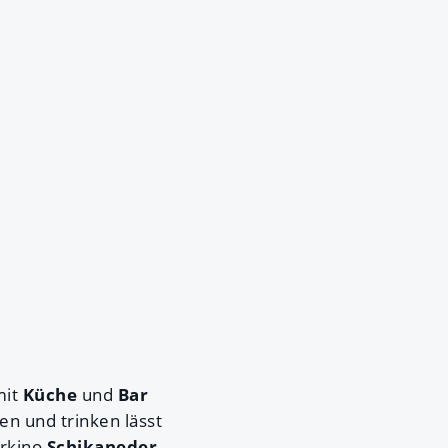
it
Küche
und
Bar
n und trinken lässt
erkino
Schikaneder