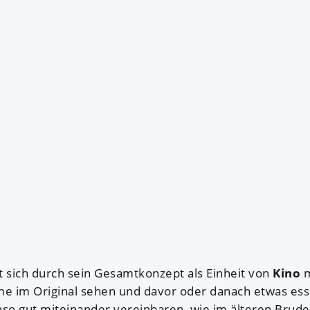
t sich durch sein Gesamtkonzept als Einheit von
Kino
m
me im Original sehen und davor oder danach etwas esse
nso gut miteinander vereinbaren, wie im älteren Brud