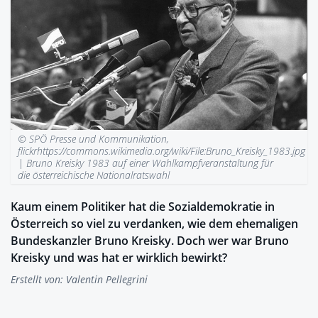
© SPÖ Presse und Kommunikation,
flickrhttps://commons.wikimedia.org/wiki/File:Bruno_Kreisky_1983.jpg
|
Bruno Kreisky 1983 auf einer Wahlkampfveranstaltung für
die österreichische Nationalratswahl
Kaum einem Politiker hat die Sozialdemokratie in
Österreich so viel zu verdanken, wie dem ehemaligen
Bundeskanzler Bruno Kreisky. Doch wer war Bruno
Kreisky und was hat er wirklich bewirkt?
Erstellt von:
Valentin Pellegrini