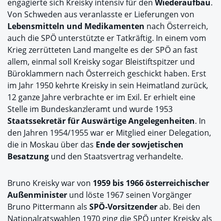
engagierte sich Kreisky intensiv für den
Wiederaufbau
.
Von Schweden aus veranlasste er Lieferungen von
Lebensmitteln und Medikamenten
nach Österreich,
auch die SPÖ unterstützte er Tatkräftig. In einem vom
Krieg zerrütteten Land mangelte es der SPÖ an fast
allem, einmal soll Kreisky sogar Bleistiftspitzer und
Büroklammern nach Österreich geschickt haben. Erst
im Jahr 1950 kehrte Kreisky in sein Heimatland zurück,
12 ganze Jahre verbrachte er im Exil. Er erhielt eine
Stelle im Bundeskanzleramt und wurde 1953
Staatssekretär für Auswärtige Angelegenheiten
. In
den Jahren 1954/1955 war er Mitglied einer Delegation,
die in Moskau über das
Ende der sowjetischen
Besatzung
und den Staatsvertrag verhandelte.
Bruno Kreisky war von
1959 bis 1966 österreichischer
Außenminister
und löste 1967 seinen Vorgänger
Bruno Pittermann als
SPÖ-Vorsitzender
ab. Bei den
Nationalratswahlen 1970 ging die SPÖ unter Kreisky als