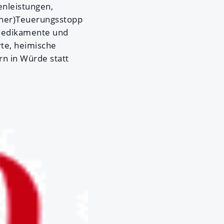
enleistungen,
cher)Teuerungsstopp
 Medikamente und
rte, heimische
rn in Würde statt