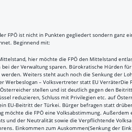
 FPÖ ist nicht in Punkten gegliedert sondern ganz ei
hnet. Beginnend mit:
ittelstand, hier möchte die FPÖ den Mittelstand entla
 bei der Verwaltung sparen. Bürokratische Hürden fü
t werden. Weiters steht auch noch die Senkung der L
r Werbeslogan – Volksvertreter statt EU VerräterDie 
 Österreicher stellen und ist deutlich gegen den Beitrit
ssel reduzieren, Schluss mit Privilegien etc. auf Öste
in EU-Beitritt der Türkei. Bürger befragen statt drüb
ag möchte die FPÖ eine Volksabstimmung. Außerdem e
s und der Neutralität sowie die Verpflichtende Volk
gehrens. Einkommen zum Auskommen(Senkung der Ein