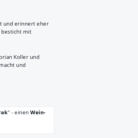
t und erinnert eher
 besticht mit
rian Koller und
emacht und
rak
" - einen
Wein-