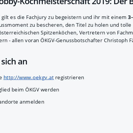
Hobby-Kochmeisterschaft 2019: Der
gilt es die Fachjury zu begeistern und ihr mit einem
3
ssmoment zu bescheren, den Titel zu holen und tolle 
 österreichischen Spitzenköchen, Vertretern von Fach
n - allen voran ÖKGV-Genussbotschafter Christoph Fä
 sich an
te
http://www.oekgv.at
registrieren
tglied beim ÖKGV werden
tandorte anmelden