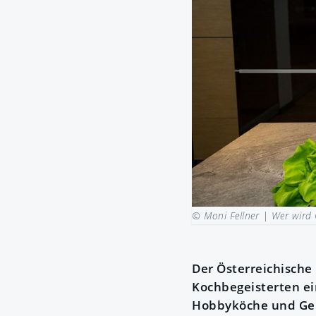
© Moni Fellner |
Wer wird 
Der Österreichische
Kochbegeisterten ein
Hobbyköche und Geni