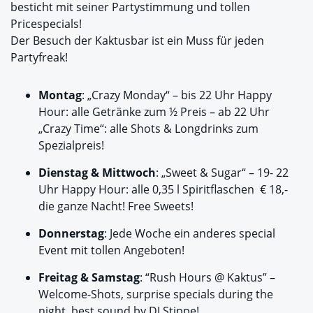
besticht mit seiner Partystimmung und tollen
Pricespecials!
Der Besuch der Kaktusbar ist ein Muss für jeden
Partyfreak!
Montag
: „Crazy Monday“ – bis 22 Uhr Happy
Hour: alle Getränke zum ½ Preis – ab 22 Uhr
„Crazy Time“: alle Shots & Longdrinks zum
Spezialpreis!
Dienstag & Mittwoch
: „Sweet & Sugar“ – 19- 22
Uhr Happy Hour: alle 0,35 l Spiritflaschen € 18,-
die ganze Nacht! Free Sweets!
Donnerstag
: Jede Woche ein anderes special
Event mit tollen Angeboten!
Freitag & Samstag
: “Rush Hours @ Kaktus” –
Welcome-Shots, surprise specials during the
night, best sound by DJ Stippe!