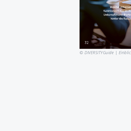
© DIVERSITYGuide |
Einblic