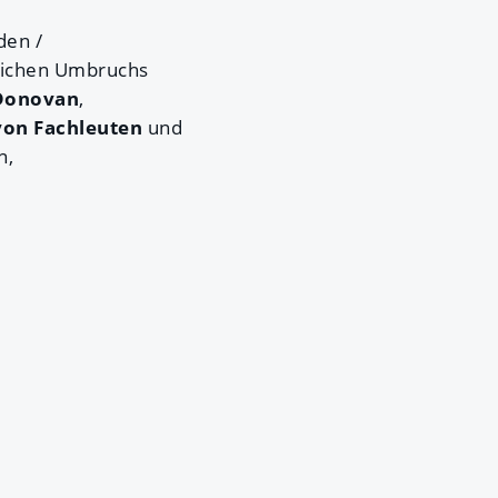
den /
tlichen Umbruchs
’Donovan
,
 von Fachleuten
und
n,