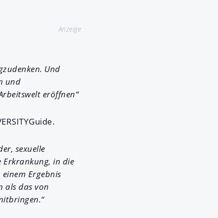
Anzeige
egzudenken. Und
n und
Arbeitswelt eröffnen“
IVERSITYGuide.
er, sexuelle
 Erkrankung, in die
u einem Ergebnis
n als das von
itbringen.“