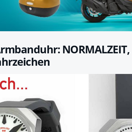
e
Armbanduhr: NORMALZEIT, 
hrzeichen