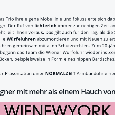
 Trio ihre eigene Möbellinie und fokussierte sich dab
ign. Der Ruf von
lichterloh
immer zur richtigen Zeit am
t, eilt ihnen voraus. Das gilt auch für den Tag, als die
lle
Würfeluhren
abzumontieren und mit Neuen zu er
e Uhren gemeinsam mit allen Schutzrechten. Zum 20-jäh
egann das Team die Wiener Würfeluhr wieder ins Ze
cken, beispielsweise in Form eines hippen Bartisches
der Präsentation einer
NORMALZEIT
Armbanduhr einen 
gner mit mehr als einem Hauch von