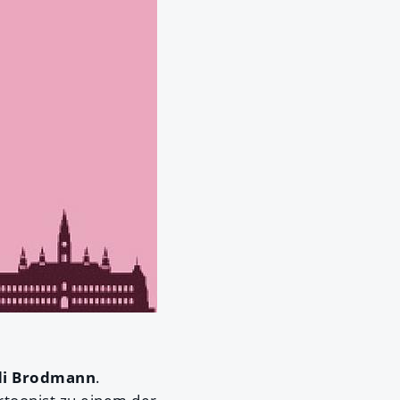
di Brodmann
.