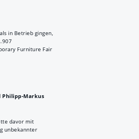
s in Betrieb gingen,
1.907
orary Furniture Fair
d
Philipp-Markus
atte davor mit
ig unbekannter