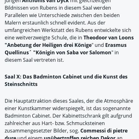
jungen
Anthonis van Dyck
mit gleichzeitigen
Bildnissen von Rubens in diesem Saal werden
Parallelen wie Unterschiede zwischen den beiden
Malern erstaunlich schnell evident. Aus der
umfangreichen Werkstatt des Rubens entwickelte sich
eine weitverzweigte Schule, die in
Theodoor van Loons
"Anbetung der Heiligen drei Könige
" und
Erasmus
Quellinus´ "Königin von Saba vor Salomon
" in
diesem Saal vertreten ist.
Saal X: Das Badminton Cabinet und die Kunst des
Steinschnitts
Die Hauptattraktion dieses Saales, der die Atmosphäre
einer Kunstkammer widerspiegelt, ist das sogenannte
Badminton Cabinet. Der Kabinettschrank gilt aufgrund
zahlreicher aus Hart- bzw. Schmucksteinen
zusammengesetzter Bilder, sog.
Commessi di pietre
dure
und einem
unübertroffen reichen Dekor
an