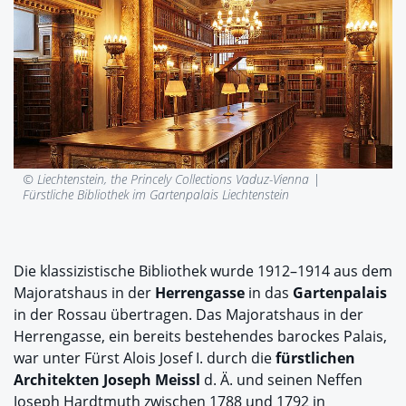
© Liechtenstein, the Princely Collections Vaduz-Vienna |
Fürstliche Bibliothek im Gartenpalais Liechtenstein
Die klassizistische Bibliothek wurde 1912–1914 aus dem
Majoratshaus in der
Herrengasse
in das
Gartenpalais
in der Rossau übertragen. Das Majoratshaus in der
Herrengasse, ein bereits bestehendes barockes Palais,
war unter Fürst Alois Josef I. durch die
fürstlichen
Architekten Joseph Meissl
d. Ä. und seinen Neffen
Joseph Hardtmuth zwischen 1788 und 1792 in