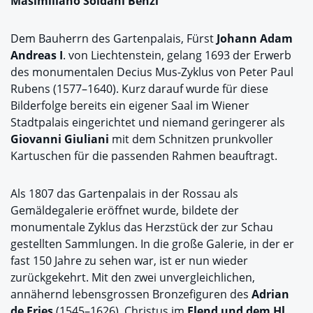
Masimiliano Soldani Benzi
Dem Bauherrn des Gartenpalais, Fürst
Johann Adam
Andreas I
. von Liechtenstein, gelang 1693 der Erwerb
des monumentalen Decius Mus-Zyklus von Peter Paul
Rubens (1577–1640). Kurz darauf wurde für diese
Bilderfolge bereits ein eigener Saal im Wiener
Stadtpalais eingerichtet und niemand geringerer als
Giovanni Giuliani
mit dem Schnitzen prunkvoller
Kartuschen für die passenden Rahmen beauftragt.
Als 1807 das Gartenpalais in der Rossau als
Gemäldegalerie eröffnet wurde, bildete der
monumentale Zyklus das Herzstück der zur Schau
gestellten Sammlungen. In die große Galerie, in der er
fast 150 Jahre zu sehen war, ist er nun wieder
zurückgekehrt. Mit den zwei unvergleichlichen,
annähernd lebensgrossen Bronzefiguren des
Adrian
de Fries
(1545–1626), Christus im
Elend und dem Hl.