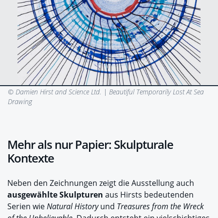
© Damien Hirst and Science Ltd. |
Beautiful Temporarily Lost At Sea
Drawing
Mehr als nur Papier: Skulpturale
Kontexte
Neben den Zeichnungen zeigt die Ausstellung auch
ausgewählte Skulpturen
aus Hirsts bedeutenden
Serien wie
Natural History
und
Treasures from the Wreck
of the Unbelievable
. Dadurch entsteht ein vielschichtiges