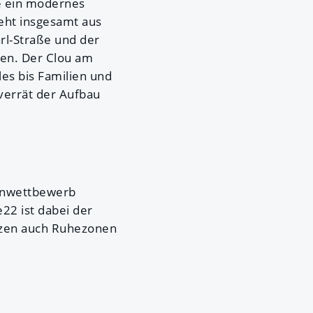
e ein modernes
eht insgesamt aus
rl-Straße und der
den. Der Clou am
les bis Familien und
verrät der Aufbau
tenwettbewerb
22 ist dabei der
ätzen auch Ruhezonen