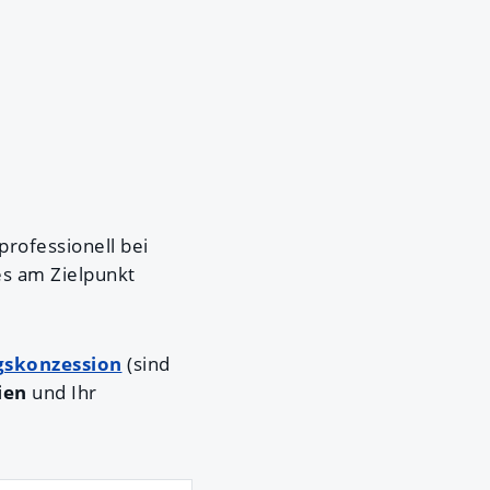
professionell bei
es am Zielpunkt
gskonzession
(sind
ien
und Ihr