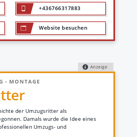
+436766317883
mzug in Wien übersiedelt. War sehr
Nette Möbelpacker, tüchtige Umzugshelfer
Website
besuchen
ge meiner Küche. Hab einen Fixpreis zu
der ist auch eingehalten worden, zeitlich
gt. Hätte nichts auszusetzen, alles top." -
Anzeige
G - MONTAGE
tter
ichte der Umzugsritter als
gonnen. Damals wurde die Idee eines
rofessionellen Umzugs- und