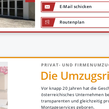
Kunden meinen
E-Mail
schicken
"Bin mit der Umzugsfirma Herzog U
zufrieden mit dem guten Service. 
Route
nplan
und durchaus ordentliche Demonta
Beginn des Auftrags bekommen und 
wurde alles in rund 8 Stunden erledi
Andrea A.
5/5 Google Rezensionen
PRIVAT- UND FIRMENUMZU
Die Umzugsri
Vor knapp 20 Jahren hat die Gesch
österreichisches Unternehmen be
transparenten und gleichzeitig p
Montageservices geboren.