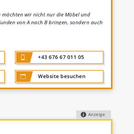
möchten wir nicht nur die Möbel und
Kunden von A nach B bringen, sondern auch
tzen –
Umzüge machen Spaß!"
Inhaber M.
laudia Hebenstreit
+43 676 67 011 05
rden Sie Teil der Erfolgsgeschichte!
Website
besuchen
sehr kompetente Beratung, rasche
ssige und schnelle Exekution. Keine
er sehr vielen anderen Umzugsfirmen,
nach gratis Besichtigungstermin direkt mit
über die Bühne gelaufen, bin wirklich sehr
Anzeige