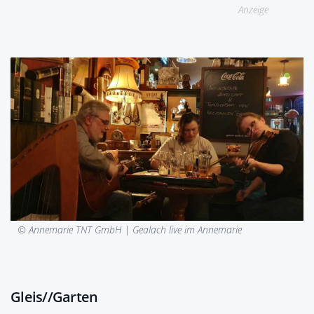
Anzeige
© Annemarie TNT GmbH |
Gealach live im Annemarie
Gleis//Garten