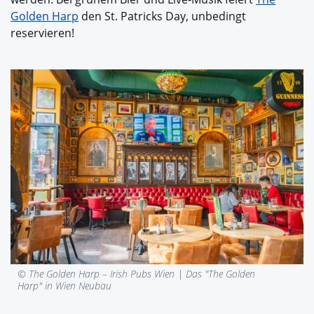
Golden Harp
den St. Patricks Day, unbedingt
reservieren!
© The Golden Harp – Irish Pubs Wien |
Das "The Golden
Harp" in Wien Neubau