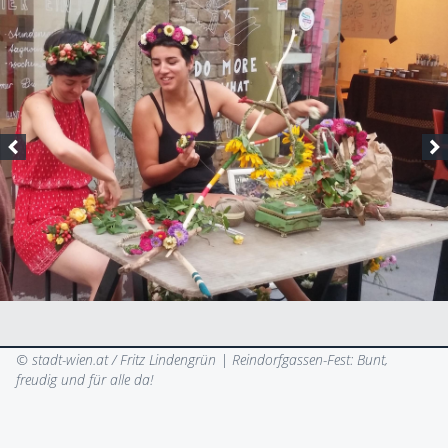
© stadt-wien.at / Fritz Lindengrün |
Reindorfgassen-Fest: Bunt,
freudig und für alle da!