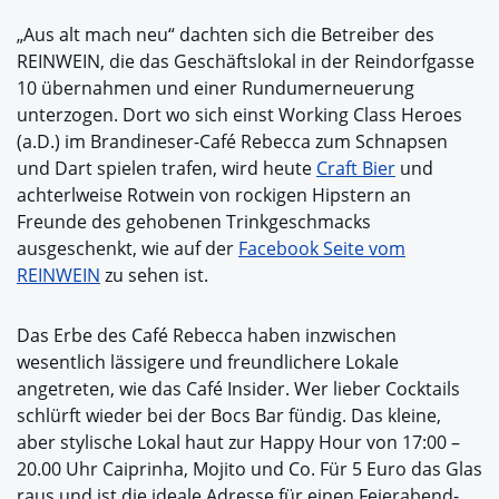
„Aus alt mach neu“ dachten sich die Betreiber des
REINWEIN, die das Geschäftslokal in der Reindorfgasse
10 übernahmen und einer Rundumerneuerung
unterzogen. Dort wo sich einst Working Class Heroes
(a.D.) im Brandineser-Café Rebecca zum Schnapsen
und Dart spielen trafen, wird heute
Craft Bier
und
achterlweise Rotwein von rockigen Hipstern an
Freunde des gehobenen Trinkgeschmacks
ausgeschenkt, wie auf der
Facebook Seite vom
REINWEIN
zu sehen ist.
Das Erbe des Café Rebecca haben inzwischen
wesentlich lässigere und freundlichere Lokale
angetreten, wie das Café Insider. Wer lieber Cocktails
schlürft wieder bei der Bocs Bar fündig. Das kleine,
aber stylische Lokal haut zur Happy Hour von 17:00 –
20.00 Uhr Caiprinha, Mojito und Co. Für 5 Euro das Glas
raus und ist die ideale Adresse für einen Feierabend-