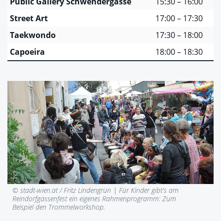
Public Gallery Schwendergasse
15:30 – 16:00
Street Art
17:00 – 17:30
Taekwondo
17:30 – 18:00
Capoeira
18:00 – 18:30
© stadt-wien.at / Fritz Lindengrün |
Für Kinder gibt's am
Reindorfgassenfest ein eigenes Rahmenprogramm: Zum
Beispiel den Trommelworkshop.