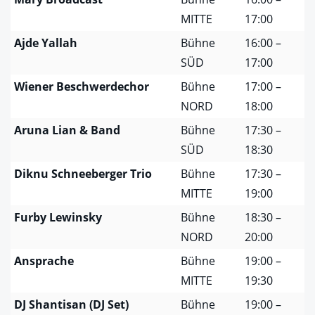
MITTE
17:00
Ajde Yallah
Bühne
16:00 –
SÜD
17:00
Wiener Beschwerdechor
Bühne
17:00 –
NORD
18:00
Aruna Lian & Band
Bühne
17:30 –
SÜD
18:30
Diknu Schneeberger Trio
Bühne
17:30 –
MITTE
19:00
Furby Lewinsky
Bühne
18:30 –
NORD
20:00
Ansprache
Bühne
19:00 –
MITTE
19:30
DJ Shantisan (DJ Set)
Bühne
19:00 –