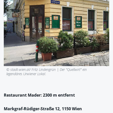
© stadt-wien.at/ Fritz Lindengrün |
Der "Quellwirt" ein
legendäres Urwiener Lokal.
Restaurant Mader: 2300 m entfernt
Markgraf-Rüdiger-Straße 12, 1150 Wien