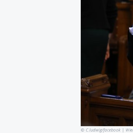
© C.ludwig/facebook |
Wie