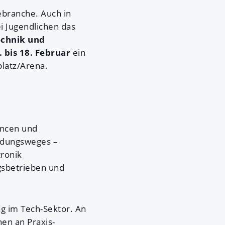
iebranche. Auch in
i Jugendlichen das
echnik und
. bis 18. Februar
ein
latz/Arena.
ancen und
ildungsweges –
ronik
gsbetrieben und
g im Tech-Sektor. An
en an Praxis-