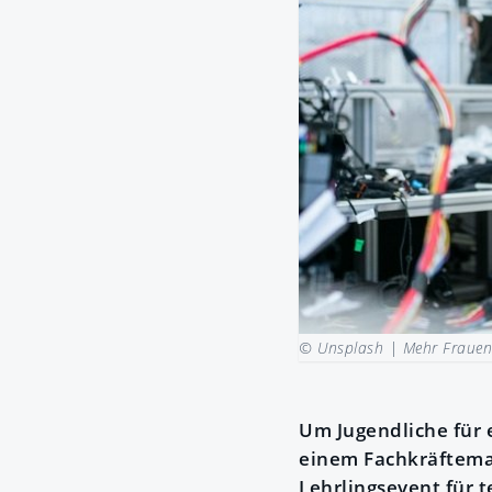
© Unsplash |
Mehr Frauen 
Um Jugendliche für e
einem Fachkräftema
Lehrlingsevent für t