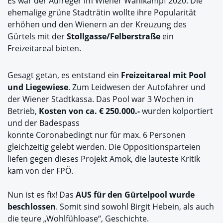
Es war der Aufreger im Wiener Wahlkampf 2020. Die
ehemalige grüne Stadträtin wollte ihre Popularität
erhöhen und den Wienern an der Kreuzung des
Gürtels mit der
Stollgasse/Felberstraße
ein
Freizeitareal bieten.
Gesagt getan, es entstand ein
Freizeitareal mit Pool
und Liegewiese
. Zum Leidwesen der Autofahrer und
der Wiener Stadtkassa. Das Pool war 3 Wochen in
Betrieb,
Kosten von ca. € 250.000.-
wurden kolportiert
und der Badespass
konnte Coronabedingt nur für max. 6 Personen
gleichzeitig gelebt werden. Die Oppositionsparteien
liefen gegen dieses Projekt Amok, die lauteste Kritik
kam von der FPÖ.
Nun ist es fix! Das
AUS für den Gürtelpool wurde
beschlossen
. Somit sind sowohl Birgit Hebein, als auch
die teure „Wohlfühloase“, Geschichte.