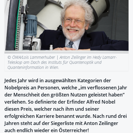
© ÖWA/Lois Lammerhuber |
Anton Zeilinger im Hedy Lamarr-
Teleskop am Dach des Instituts für Quantenoptik und
Quanteninformation in Wien.
Jedes Jahr wird in ausgewählten Kategorien der
Nobelpreis an Personen, welche „im verflossenen Jahr
der Menschheit den größten Nutzen geleistet haben“
verliehen. So definierte der Erfinder Alfred Nobel
diesen Preis, welcher nach ihm und seiner
erfolgreichen Karriere benannt wurde. Nach rund drei
Jahren steht auf der Siegerliste mit Anton Zeilinger
auch endlich wieder ein Österreicher!