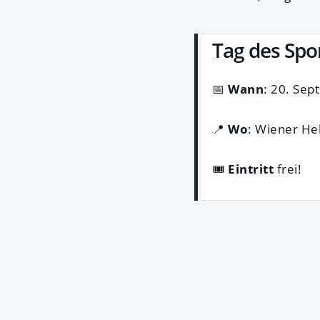
Tag des Spo
📅
Wann
: 20. Se
📍
Wo
: Wiener He
🎟️
Eintritt
frei!