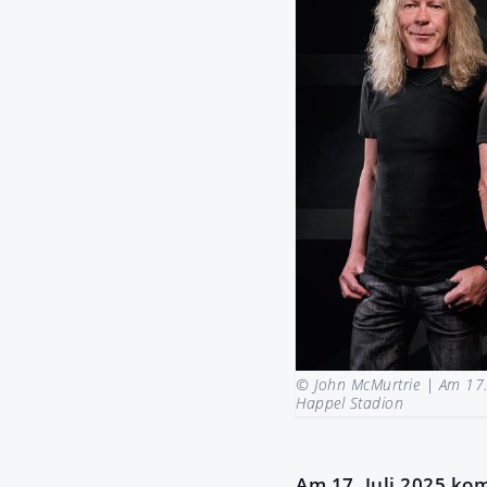
© John McMurtrie |
Am 17.
Happel Stadion
Am 17. Juli 2025 ko