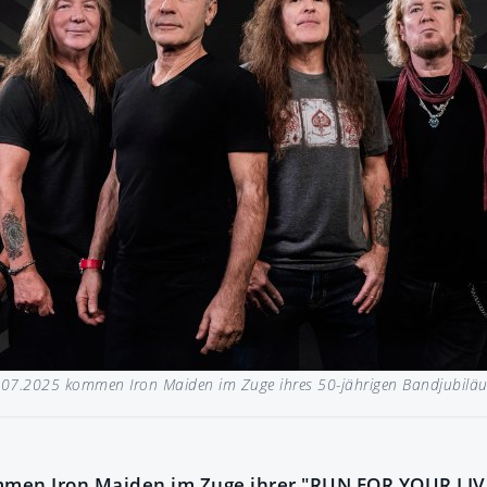
07.2025 kommen Iron Maiden im Zuge ihres 50-jährigen Bandjubiläu
mmen Iron Maiden im Zuge ihrer "RUN FOR YOUR LIV