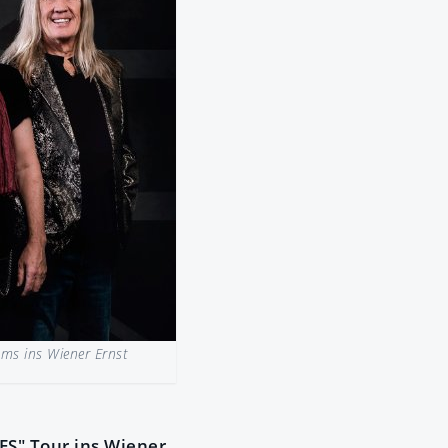
ms ins Wiener Ernst
ES" Tour ins Wiener