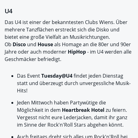
U4
Das U4 ist einer der bekanntesten Clubs Wiens. Über
mehrere Tanzflächen erstreckt sich die Disko und
bietet eine große Vielfalt an Musikrichtungen.
Ob
Disco
und
House
als Homage an die 80er und 90er
Jahre oder auch moderner
HipHop
- im U4 werden alle
Geschmäcker befriedigt.
Das Event
Tuesday@U4
findet jeden Dienstag
statt und überzeugt durch unvergessliche Musik-
Hits!
Jeden Mittwoch haben Partywütige die
Möglichkeit in dem
Heartbreak Hotel
zu feiern.
Vergesst nicht eure Lederjacken, damit ihr ganz
im Sinne der Rock'n'Roll Stars abgehen könnt.
Auch freitags dreht sich alles um Rock'n'Roll bei