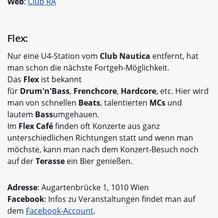
Web
:
Club RA
Flex:
Nur eine U4-Station vom
Club Nautica
entfernt, hat
man schon die nächste Fortgeh-Möglichkeit.
Das
Flex
ist bekannt
für
Drum'n'Bass
,
Frenchcore
,
Hardcore
, etc. Hier wird
man von schnellen
Beats
, talentierten
MCs
und
lautem
Bass
umgehauen.
Im
Flex Café
finden oft Konzerte aus ganz
unterschiedlichen Richtungen statt und wenn man
möchste, kann man nach dem Konzert-Besuch noch
auf der
Terasse
ein Bier genießen.
Adresse
: Augartenbrücke 1, 1010 Wien
Facebook
: Infos zu Veranstaltungen findet man auf
dem
Facebook-Account
.