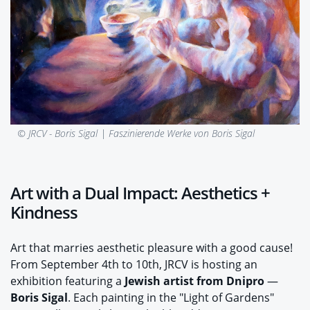
© JRCV - Boris Sigal |
Faszinierende Werke von Boris Sigal
Art with a Dual Impact: Aesthetics +
Kindness
Art that marries aesthetic pleasure with a good cause!
From September 4th to 10th, JRCV is hosting an
exhibition featuring a
Jewish artist from Dnipro
—
Boris Sigal
. Each painting in the "Light of Gardens"