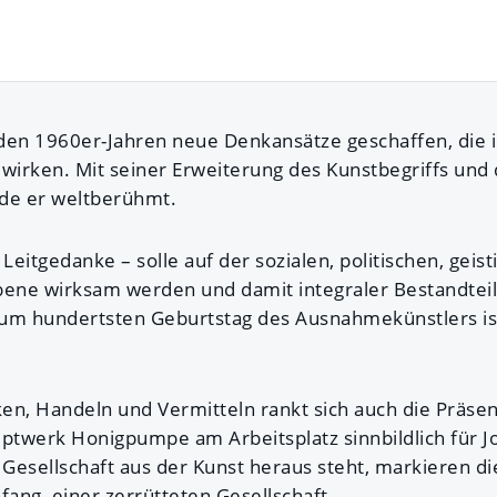
den 1960er-Jahren neue Denkansätze geschaffen, die in
 wirken. Mit seiner Erweiterung des Kunstbegriffs un
de er weltberühmt.
 Leitgedanke – solle auf der sozialen, politischen, geis
bene wirksam werden und damit integraler Bestandtei
Zum hundertsten Geburtstag des Ausnahmekünstlers i
en, Handeln und Vermitteln rankt sich auch die Präse
twerk Honigpumpe am Arbeitsplatz sinnbildlich für J
Gesellschaft aus der Kunst heraus steht, markieren d
ang einer zerrütteten Gesellschaft.