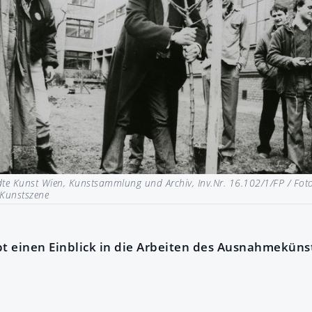
te Kunst Wien, Kunstsammlung und Archiv, Inv.Nr. 16.102/1/FP / Foto:
 Kunstszene
bt einen Einblick in die Arbeiten des Ausnahmekünst