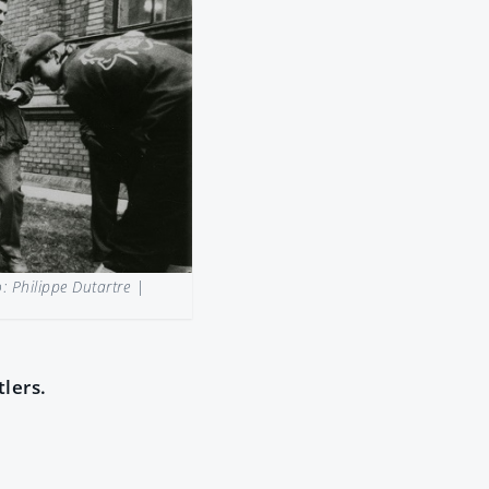
 Philippe Dutartre |
lers.