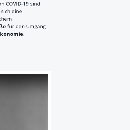
on COVID-19 sind
sich eine
schem
ße
für den Umgang
ökonomie
.