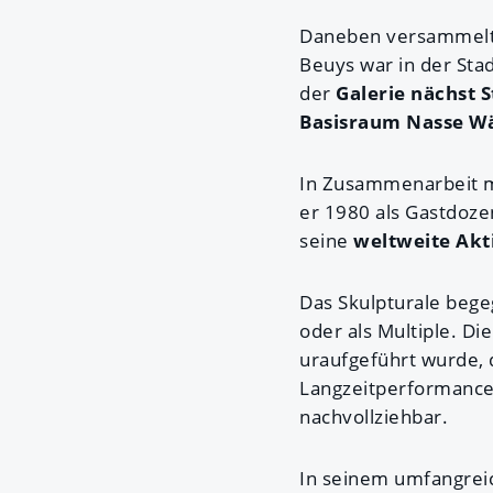
Daneben versammelt 
Beuys war in der Stad
der
Galerie nächst S
Basisraum Nasse W
In Zusammenarbeit m
er 1980 als Gastdoze
seine
weltweite Akt
Das Skulpturale begeg
oder als Multiple. D
uraufgeführt wurde, 
Langzeitperformanc
nachvollziehbar.
In seinem umfangrei