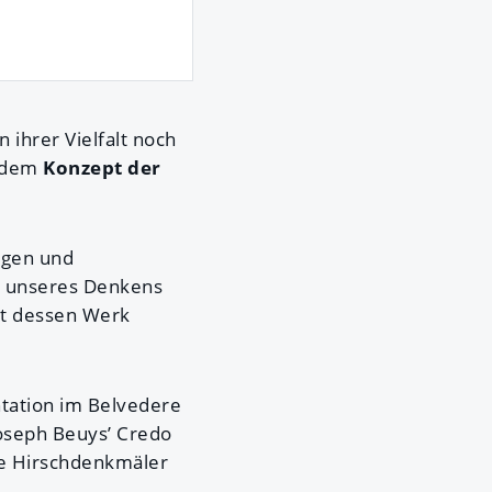
 ihrer Vielfalt noch
d dem
Konzept der
tigen und
l unseres Denkens
st dessen Werk
ntation im Belvedere
oseph Beuys’ Credo
ie Hirschdenkmäler