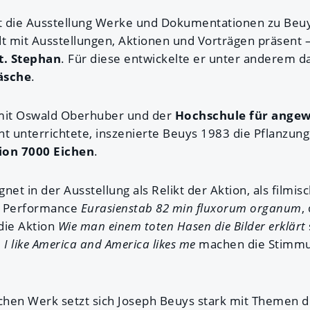
die Ausstellung Werke und Dokumentationen zu Beuys
t mit Ausstellungen, Aktionen und Vorträgen präsent –
t. Stephan
. Für diese entwickelte er unter anderem d
äsche
.
it Oswald Oberhuber und der
Hochschule für angew
nt unterrichtete, inszenierte Beuys 1983 die Pflanzun
ion 7000 Eichen
.
net in der Ausstellung als Relikt der Aktion, als film
ie Performance
Eurasienstab 82 min fluxorum organum
,
die Aktion
Wie man einem toten Hasen die Bilder erklärt
e
I like America and America likes me
machen die Stimmu
chen Werk setzt sich Joseph Beuys stark mit Themen 