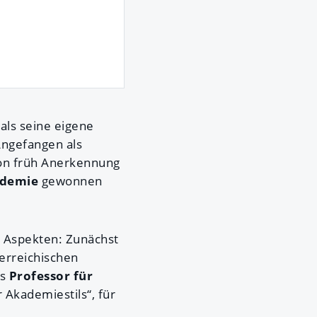
als seine eigene
Angefangen als
hon früh Anerkennung
ademie
gewonnen
n Aspekten: Zunächst
terreichischen
ls
Professor für
Akademiestils“, für