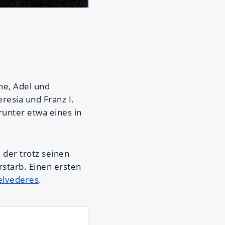
che, Adel und
resia und Franz I.
runter etwa eines in
, der trotz seinen
rstarb. Einen ersten
Belvederes
.