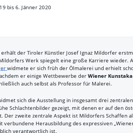
9 bis 6. Jänner 2020
rhält der Tiroler Künstler Josef Ignaz Mildorfer erstm
 Mildorfers Werk spiegelt eine große Karriere wieder. 
ger
widmete er sich früh der Ölmalerei und erhielt sc
 Nachdem er einige Wettbewerbe der
Wiener Kunstak
hließlich auch selbst als Professor für Malerei.
met sich die Ausstellung in insgesamt drei zentrale
ühe Schlachtenbilder gezeigt, mit denen er auf den ös
t. Der zweite zentrale Aspekt ist Mildorfers Schaffen a
it verbundene Herausbildung des expressiven „Wiener 
ich verantwortlich ist.