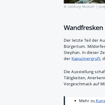
© Salzburg Museum |
Jose
Wandfresken 
Der letzte Teil der A
Bürgertum. Mildorfer
Stephan. In dieser Z
der
Kapuzinergruft
, 
Die Ausstellung schaf
Tätigkeiten, Anerken
Vorgeschmack auf Mil
Mehr zu
Kunst