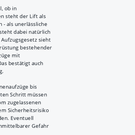
, ob in
steht der Lift als
- als unerlässliche
steht dabei natürlich
 Aufzugsgesetz sieht
Umrüstung bestehender
züge mit
as bestätigt auch
g.
nenaufzüge bis
ten Schritt müssen
vom zugelassenen
m Sicherheitsrisiko
den. Eventuell
nmittelbarer Gefahr