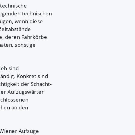
stechnische
legenden technischen
zügen, wenn diese
 Zeitabstände
e, deren Fahrkörbe
aten, sonstige
ieb sind
ndig. Konkret sind
htigkeit der Schacht-
der Aufzugswärter
schlossenen
chen an den
 Wiener Aufzüge