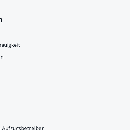
n
auigkeit
en
m Aufzugsbetreiber