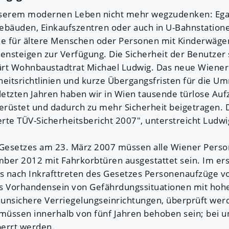
nserem modernen Leben nicht mehr wegzudenken: Egal
äuden, Einkaufszentren oder auch in U-Bahnstationen 
 für ältere Menschen oder Personen mit Kinderwägen 
ensteigen zur Verfügung. Die Sicherheit der Benutzer 
lärt Wohnbaustadtrat Michael Ludwig. Das neue Wiener
heitsrichtlinien und kurze Übergangsfristen für die 
 letzten Jahren haben wir in Wien tausende türlose Auf
rüstet und dadurch zu mehr Sicherheit beigetragen. D
erte TÜV-Sicherheitsbericht 2007", unterstreicht Ludwi
 Gesetzes am 23. März 2007 müssen alle Wiener Perso
ber 2012 mit Fahrkorbtüren ausgestattet sein. Im ers
es nach Inkrafttreten des Gesetzes Personenaufzüge 
s Vorhandensein von Gefährdungssituationen mit hohe
e unsichere Verriegelungseinrichtungen, überprüft wer
 müssen innerhalb von fünf Jahren behoben sein; bei u
perrt werden.