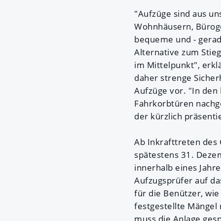
"Aufzüge sind aus u
Wohnhäusern, Bürogeb
bequeme und - gerade
Alternative zum Stieg
im Mittelpunkt", erk
daher strenge Sicher
Aufzüge vor. "In den
Fahrkorbtüren nachge
der kürzlich präsenti
Ab Inkrafttreten des
spätestens 31. Dezem
innerhalb eines Jahr
Aufzugsprüfer auf da
für die Benützer, wi
festgestellte Mängel
muss die Anlage ges