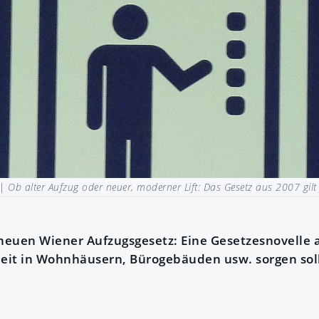
 |
Ob alter Aufzug oder neuer, moderner Lift: Das Gesetz aus 2007 gilt f
euen Wiener Aufzugsgesetz: Eine Gesetzesnovelle 
heit in Wohnhäusern, Bürogebäuden usw. sorgen soll