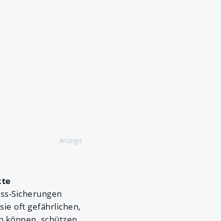
Anzeige
kte
uss-Sicherungen
ie oft gefährlichen,
en können, schützen