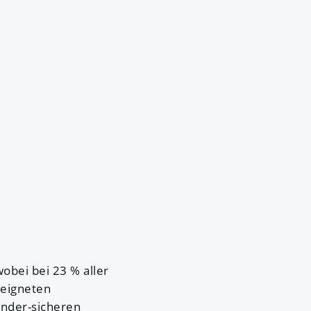
wobei bei 23 % aller
eeigneten
inder-sicheren