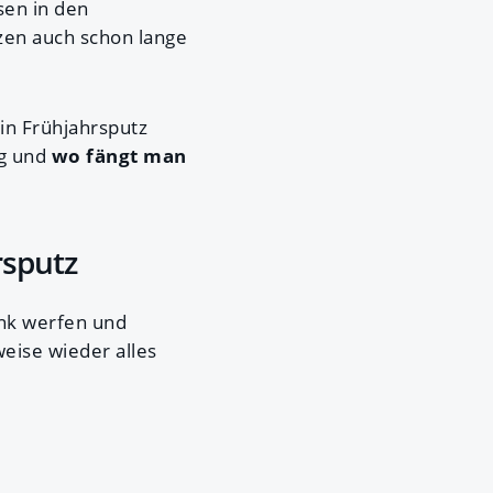
sen in den
zen auch schon lange
in Frühjahrsputz
ig und
wo fängt man
rsputz
ank werfen und
eise wieder alles