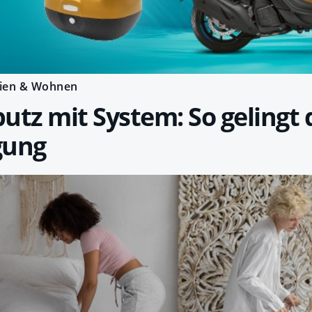
ien & Wohnen
utz mit System: So gelingt 
gung